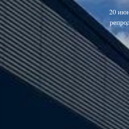
20 июн
репро