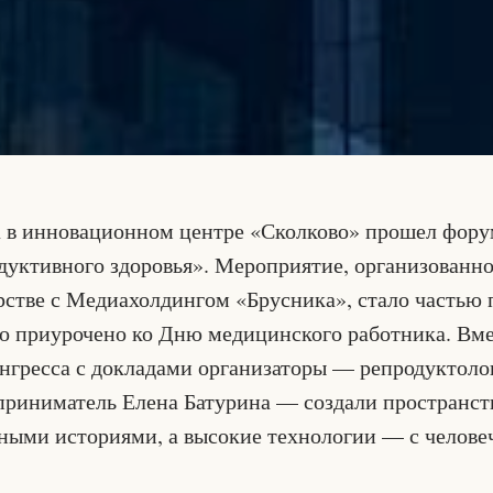
а в инновационном центре «Сколково» прошел фору
дуктивного здоровья». Мероприятие, организован
ерстве с Медиахолдингом «Брусника», стало частью 
о приурочено ко Дню медицинского работника. Вм
нгресса с докладами организаторы — репродуктоло
риниматель Елена Батурина — создали пространств
чными историями, а высокие технологии — с челове