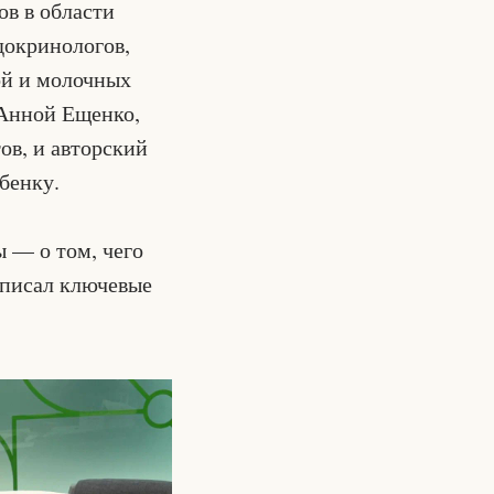
в в области
докринологов,
ой и молочных
 Анной Ещенко,
ов, и авторский
бенку.
 — о том, чего
записал ключевые