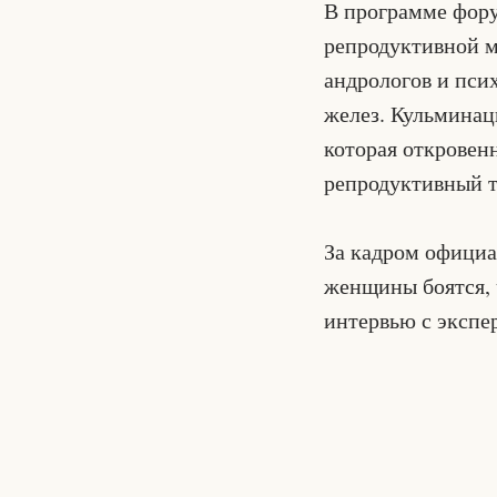
В программе фору
репродуктивной м
андрологов и пси
желез. Кульминац
которая откровен
репродуктивный т
За кадром официа
женщины боятся, ч
интервью с экспе