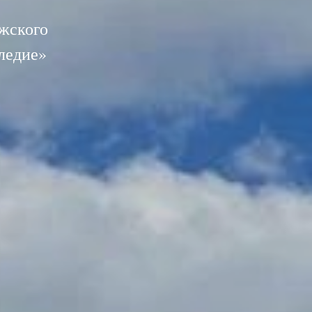
ужского
ледие»