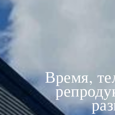
Время, те
репроду
раз