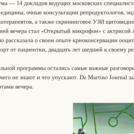
ма — 14 докладов ведущих московских специалисто
едицины, очные консультации репродуктологов, эн
хотерапевтов, а также скрининговое УЗИ щитовидн
ией вечера стал «Открытый микрофон» с актрисой
но рассказала о своем опыте криоконсервации ооцит
орт от пациентки, двадцать лет шедшей к своему ре
льной программы остались самые важные разговоры
его не знают и что упускают. De Martino Journal 
ртами вечера.