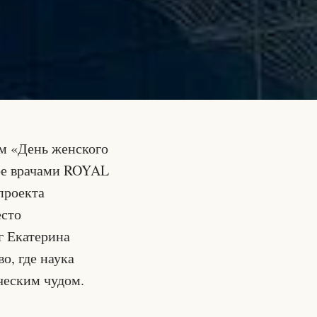
м «День женского
ное врачами ROYAL
проекта
есто
г Екатерина
о, где наука
ческим чудом.