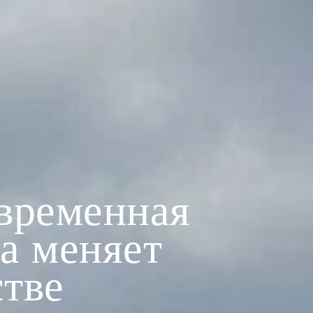
овременная
а меняет
стве