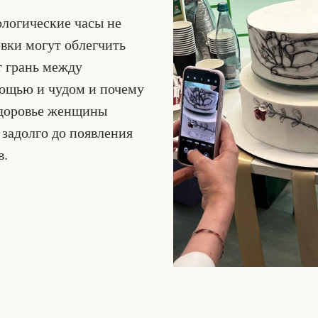
ологические часы не
овки могут облегчить
т грань между
ощью и чудом и почему
здоровье женщины
 задолго до появления
в.