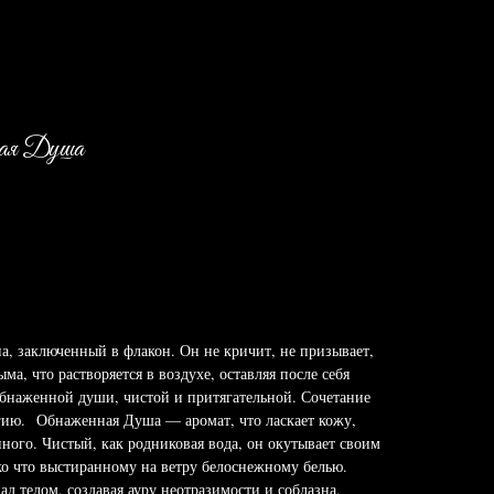
ная Душа
а, заключенный в флакон. Он не кричит, не призывает,
ма, что растворяется в воздухе, оставляя после себя
обнаженной души, чистой и притягательной. Сочетание
гию. Обнаженная Душа — аромат, что ласкает кожу,
ого. Чистый, как родниковая вода, он окутывает своим
о что выстиранному на ветру белоснежному белью.
д телом, создавая ауру неотразимости и соблазна.