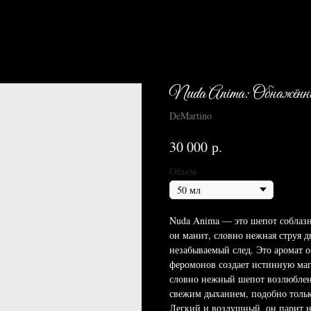
Nuda Anima: Обнажён
DeMartino
р.
30 000
Объем
Nuda Anima — это шепот соблазн
он манит, словно нежная струя ды
незабываемый след. Это аромат 
феромонов создает истинную ма
словно нежный шепот возлюбленн
свежим дыханием, подобно тольк
Легкий и воздушный, он парит на